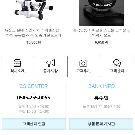
유산소 실내 스텝퍼 기구 마벤스텝퍼
손목운동 자이로볼 스핀볼 근력운동
하체 운동효과 KC인증 계단오르기
악력기 오토
35,800원
6,050원
회사소개
공지사항
고객후기
고객센터
CS CENTER
BANK INFO
ㅡ
ㅡ
0505-255-0055
류수범
평일 10:00 ~ 18:00
국민 659-21-0553-968
주말 10:00 ~ 14:00
고객센터 연결
상품 문의 게시판