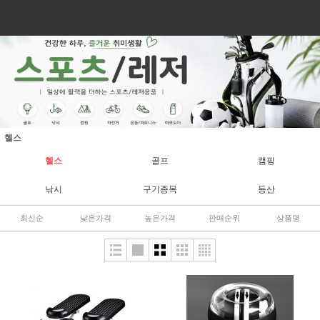
헬스
헬스
골프
캠핑
낚시
구기종목
등산
최신순
낮은가격
높은가격
판매순위
상품명