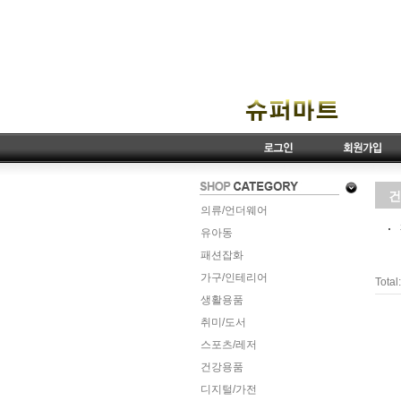
건
의류/언더웨어
유아동
패션잡화
가구/인테리어
Total:
생활용품
취미/도서
스포츠/레저
건강용품
디지털/가전